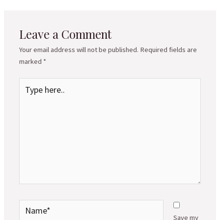
Leave a Comment
Your email address will not be published.
Required fields are
marked
*
Type
here..
Name*
Save my