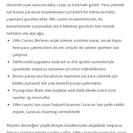
dönerek oyun sürecini daha cazip ve karlı hale getirir. Para çekmek
için bonus paranıza erişebilmeniz için belirli bir miktarda bahis
yapmanız gerekecektir. Win casino incelememizde, bu
kumarhanede oynamadan önce bilmeniz gereken tüm önemli
noktaları ele alacağız.
1Win Casino thirteen ortak ödeme yöntemi sunar, ancak hepsi
hem para yatırma hem de em virtude de çekme işlemleri için
çalışmaz.
1WIN mobil uygulama Android ve iOS işletim sistemleriyle
uyumludur empieza tamamen ücretsiz indirebilirsiniz.
Bonus parayı ana hesabınıza taşımanın (ve para çekmek için
kilidini açmanın) tek yolu benefit parayı yatırmaktır.
Piyangodan ilham alan başlıklar weil dahil olmak üzere özel
oyunlar ag mevcuttur.
1Win casino’nun oyun faaliyeti lisansını Curacao’nun yetki sahibi
organı, Curacao eGaming vermektedir.
Müşteri desteğine çeşitli iletişim kanallarından ulaşılabilir empieza
ihtiyacı olanlara anında yardım sağlar. 1Win casinoda oyuncular, oyun