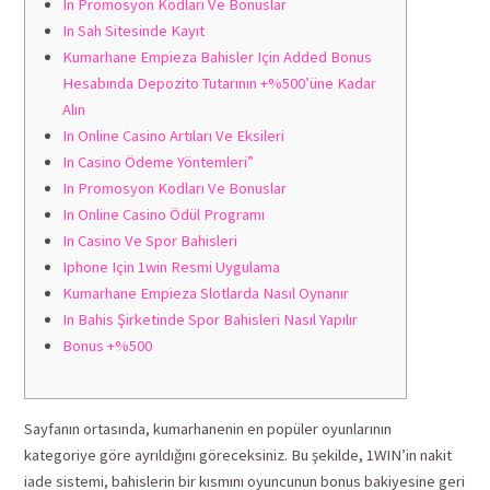
In Promosyon Kodları Ve Bonuslar
In Sah Sitesinde Kayıt
Kumarhane Empieza Bahisler Için Added Bonus
Hesabında Depozito Tutarının +%500’üne Kadar
Alın
In Online Casino Artıları Ve Eksileri
In Casino Ödeme Yöntemleri”
In Promosyon Kodları Ve Bonuslar
In Online Casino Ödül Programı
In Casino Ve Spor Bahisleri
Iphone Için 1win Resmi Uygulama
Kumarhane Empieza Slotlarda Nasıl Oynanır
In Bahis Şirketinde Spor Bahisleri Nasıl Yapılır
Bonus +%500
Sayfanın ortasında, kumarhanenin en popüler oyunlarının
kategoriye göre ayrıldığını göreceksiniz. Bu şekilde, 1WIN’in nakit
iade sistemi, bahislerin bir kısmını oyuncunun bonus bakiyesine geri