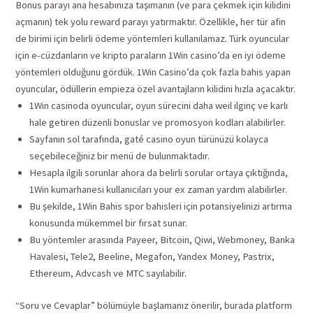
Bonus parayı ana hesabınıza taşımanın (ve para çekmek için kilidini
açmanın) tek yolu reward parayı yatırmaktır. Özellikle, her tür afin
de birimi için belirli ödeme yöntemleri kullanılamaz. Türk oyuncular
için e-cüzdanların ve kripto paraların 1Win casino’da en iyi ödeme
yöntemleri olduğunu gördük. 1Win Casino’da çok fazla bahis yapan
oyuncular, ödüllerin empieza özel avantajların kilidini hızla açacaktır.
1Win casinoda oyuncular, oyun sürecini daha weil ilginç ve karlı
hale getiren düzenli bonuslar ve promosyon kodları alabilirler.
Sayfanın sol tarafında, gaté casino oyun türünüzü kolayca
seçebileceğiniz bir menü de bulunmaktadır.
Hesapla ilgili sorunlar ahora da belirli sorular ortaya çıktığında,
1Win kumarhanesi kullanıcıları your ex zaman yardım alabilirler.
Bu şekilde, 1Win Bahis spor bahisleri için potansiyelinizi artırma
konusunda mükemmel bir fırsat sunar.
Bu yöntemler arasında Payeer, Bitcoin, Qiwi, Webmoney, Banka
Havalesi, Tele2, Beeline, Megafon, Yandex Money, Pastrix,
Ethereum, Advcash ve MTC sayılabilir.
“Soru ve Cevaplar” bölümüyle başlamanız önerilir, burada platform