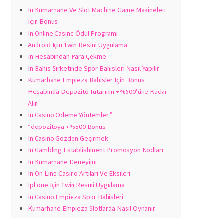
In Kumarhane Ve Slot Machine Game Makineleri
Için Bonus
In Online Casino Ödül Programı
Android Için 1win Resmi Uygulama
In Hesabından Para Çekme
In Bahis Şirketinde Spor Bahisleri Nasıl Yapılır
Kumarhane Empieza Bahisler Için Bonus
Hesabında Depozito Tutarının +%500’üne Kadar
Alın
In Casino Ödeme Yöntemleri”
“depozitoya +%500 Bonus
In Casino Gözden Geçirmek
In Gambling Establishment Promosyon Kodları
In Kumarhane Deneyimi
In On Line Casino Artıları Ve Eksileri
Iphone Için 1win Resmi Uygulama
In Casino Empieza Spor Bahisleri
Kumarhane Empieza Slotlarda Nasıl Oynanır