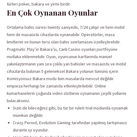
türleri poker, bakara ve yirmi birdir.
En Çok Oynanan Oyunlar
Ortalama bahis süresi twenty saniyedir, 7/24 çalışır ve hem mobil
hem de masaüstü cihazlarda oynanabilir. Operatörler, masa
limitlerini ve bunun tersi olan bahis sınırlamasını özelleştirebilir.
Pragmatic Play’in Bakara’sı, Canlı Casino oyunları portföyüne
mutlaka eklenmelidir. Oyun, oyuncunun kartlarında manuel
yakınlaştırmanın yanı sıra çoklu yan bahisler ve masaüstü ve mobil
cihazlarda bulunan 5 geleneksel Bakara yolunun tümünü içerir.
Komisyonsuz Bakara modu tüm masalarda mevcut değildir
empieza herhangi bir zamanda etkinleştirilebilir. Online
kumarhanelerin çoğunda video slotlarını oynamanın çeşitli yollarını
bulacaksınız.
Sizin de bileceğiniz gibi, bu tür bir ruleti trial modunda oynamak
mümkün değildir.
Crazy Period, Evolution Gaming tarafından yapılmış tartışmasız
durante iyi oyundur.