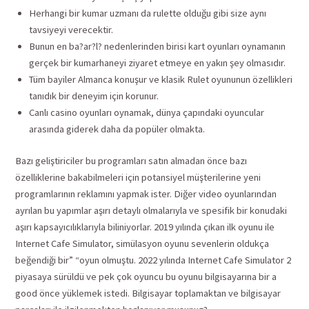
Herhangi bir kumar uzmanı da rulette olduğu gibi size aynı
tavsiyeyi verecektir.
Bunun en ba?ar?l? nedenlerinden birisi kart oyunları oynamanın
gerçek bir kumarhaneyi ziyaret etmeye en yakın şey olmasıdır.
Tüm bayiler Almanca konuşur ve klasik Rulet oyununun özellikleri
tanıdık bir deneyim için korunur.
Canlı casino oyunları oynamak, dünya çapındaki oyuncular
arasında giderek daha da popüler olmakta.
Bazı geliştiriciler bu programları satın almadan önce bazı
özelliklerine bakabilmeleri için potansiyel müşterilerine yeni
programlarının reklamını yapmak ister. Diğer video oyunlarından
ayrılan bu yapımlar aşırı detaylı olmalarıyla ve spesifik bir konudaki
aşırı kapsayıcılıklarıyla biliniyorlar. 2019 yılında çıkan ilk oyunu ile
Internet Cafe Simulator, simülasyon oyunu sevenlerin oldukça
beğendiği bir” “oyun olmuştu. 2022 yılında Internet Cafe Simulator 2
piyasaya sürüldü ve pek çok oyuncu bu oyunu bilgisayarına bir a
good önce yüklemek istedi. Bilgisayar toplamaktan ve bilgisayar