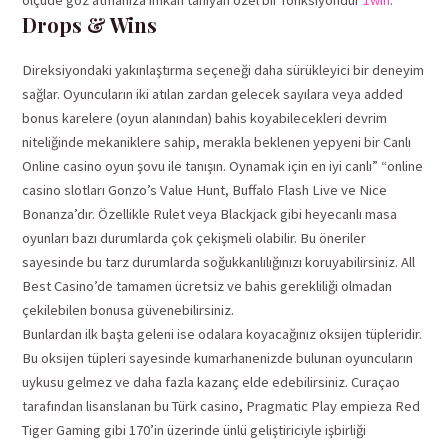
Drops & Wins
Direksiyondaki yakınlaştırma seçeneği daha sürükleyici bir deneyim
sağlar. Oyuncuların iki atılan zardan gelecek sayılara veya added
bonus karelere (oyun alanından) bahis koyabilecekleri devrim
niteliğinde mekaniklere sahip, merakla beklenen yepyeni bir Canlı
Online casino oyun şovu ile tanışın. Oynamak için en iyi canlı” “online
casino slotları Gonzo’s Value Hunt, Buffalo Flash Live ve Nice
Bonanza’dır. Özellikle Rulet veya Blackjack gibi heyecanlı masa
oyunları bazı durumlarda çok çekişmeli olabilir. Bu öneriler
sayesinde bu tarz durumlarda soğukkanlılığınızı koruyabilirsiniz. All
Best Casino’de tamamen ücretsiz ve bahis gerekliliği olmadan
çekilebilen bonusa güvenebilirsiniz.
Bunlardan ilk başta geleni ise odalara koyacağınız oksijen tüpleridir.
Bu oksijen tüpleri sayesinde kumarhanenizde bulunan oyuncuların
uykusu gelmez ve daha fazla kazanç elde edebilirsiniz. Curaçao
tarafından lisanslanan bu Türk casino, Pragmatic Play empieza Red
Tiger Gaming gibi 170’in üzerinde ünlü geliştiriciyle işbirliği