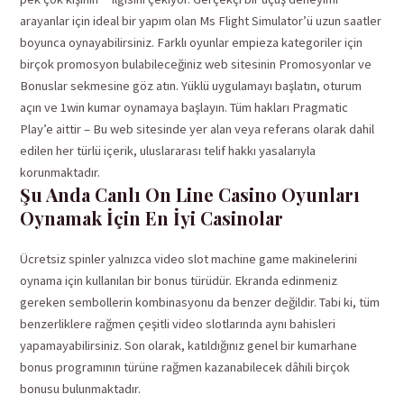
arayanlar için ideal bir yapım olan Ms Flight Simulator’ü uzun saatler
boyunca oynayabilirsiniz. Farklı oyunlar empieza kategoriler için
birçok promosyon bulabileceğiniz web sitesinin Promosyonlar ve
Bonuslar sekmesine göz atın. Yüklü uygulamayı başlatın, oturum
açın ve 1win kumar oynamaya başlayın. Tüm hakları Pragmatic
Play’e aittir – Bu web sitesinde yer alan veya referans olarak dahil
edilen her türlü içerik, uluslararası telif hakkı yasalarıyla
korunmaktadır.
Şu Anda Canlı On Line Casino Oyunları
Oynamak İçin En İyi Casinolar
Ücretsiz spinler yalnızca video slot machine game makinelerini
oynama için kullanılan bir bonus türüdür. Ekranda edinmeniz
gereken sembollerin kombinasyonu da benzer değildir. Tabi ki, tüm
benzerliklere rağmen çeşitli video slotlarında aynı bahisleri
yapamayabilirsiniz. Son olarak, katıldığınız genel bir kumarhane
bonus programının türüne rağmen kazanabilecek dâhili birçok
bonusu bulunmaktadır.