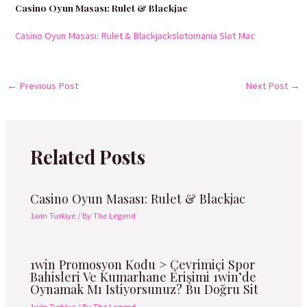
Casino Oyun Masası: Rulet & Blackjac
Casino Oyun Masası: Rulet & Blackjack‎slotomania Slot Mac
←
Previous Post
Next Post
→
Related Posts
Casino Oyun Masası: Rulet & Blackjac
1win Turkiye
/ By
The Legend
1win Promosyon Kodu > Çevrimiçi Spor
Bahisleri Ve Kumarhane Erişimi 1win’de
Oynamak Mı Istiyorsunuz? Bu Doğru Sit
1win Turkiye
/ By
The Legend