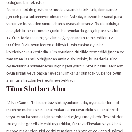
olduğunu bilmek ister.
Normal mod ile gösterme modu arasındaki tek fark, ikincisinde
gerçek para kullanmıyor olmanızdır. Aslında, mevcut bir sanal para
vardır ve bu yüzden sınırsız bahis oynayabilirsiniz. Bu da oldukça
anlaşılabilir bir durumdur çünkü bu oyunlarda gerçek para yoktur.
170’ten fazla tanınmış yazılım sağlayıcısından temin edilen 12.
000’den fazla oyun içeren etkileyici 1win casino oyunlar
koleksiyonunu keşfedin. Tüm oyunların titizlikle test edildiğinden ve
tamamen lisanslı olduğundan emin olabilirsiniz, bu nedenle Türk
oyuncuların endişelenecek hiçbir şeyi yoktur. Size bir sürü serbest
oyun fırsatı veya başka heyecanlı imkanlar sunacak yüzlerce oyun
sizin tarafınızdan keşfedilmeyi bekliyor.
Tüm Slotları Alın
“SilverGames’teki ücretsiz slot oyunlarımızda, oyuncular bir slot
machine makinesinin sanal makaralarını çevirebilir ve sanal kredi
veya jeton kazanmak için sembolleri eşleştirmeyi hedefleyebilirler.
Bu oyunlar genellikle eski uygarlıklar, fantezi dünyaları veya klasik
meyve makineleri gibi çeşitli temalara sahiptir ve çok çeşitli görsel