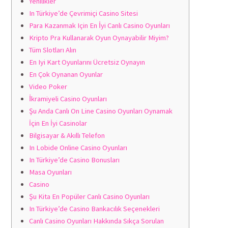
Yenilikler
In Türkiye’de Çevrimiçi Casino Sitesi
Para Kazanmak Için En İyi Canlı Casino Oyunları
Kripto Pra Kullanarak Oyun Oynayabilir Miyim?
Tüm Slotları Alın
En Iyi Kart Oyunlarını Ücretsiz Oynayın
En Çok Oynanan Oyunlar
Video Poker
İkramiyeli Casino Oyunları
Şu Anda Canlı On Line Casino Oyunları Oynamak
İçin En İyi Casinolar
Bilgisayar & Akıllı Telefon
In Lobide Online Casino Oyunları
In Türkiye’de Casino Bonusları
Masa Oyunları
Casino
Şu Kita En Popüler Canlı Casino Oyunları
In Türkiye’de Casino Bankacılık Seçenekleri
Canlı Casino Oyunları Hakkında Sıkça Sorulan