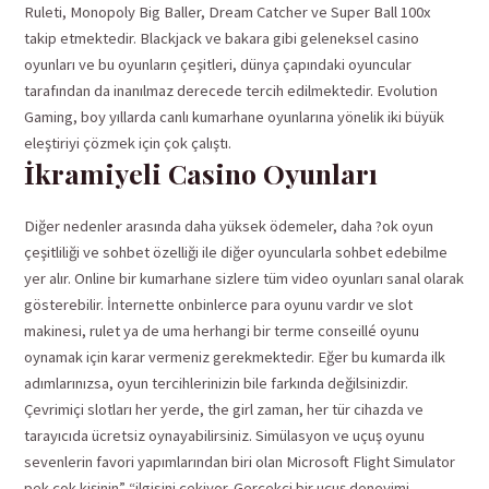
Ruleti, Monopoly Big Baller, Dream Catcher ve Super Ball 100x
takip etmektedir. Blackjack ve bakara gibi geleneksel casino
oyunları ve bu oyunların çeşitleri, dünya çapındaki oyuncular
tarafından da inanılmaz derecede tercih edilmektedir. Evolution
Gaming, boy yıllarda canlı kumarhane oyunlarına yönelik iki büyük
eleştiriyi çözmek için çok çalıştı.
İkramiyeli Casino Oyunları
Diğer nedenler arasında daha yüksek ödemeler, daha ?ok oyun
çeşitliliği ve sohbet özelliği ile diğer oyuncularla sohbet edebilme
yer alır. Online bir kumarhane sizlere tüm video oyunları sanal olarak
gösterebilir. İnternette onbinlerce para oyunu vardır ve slot
makinesi, rulet ya de uma herhangi bir terme conseillé oyunu
oynamak için karar vermeniz gerekmektedir. Eğer bu kumarda ilk
adımlarınızsa, oyun tercihlerinizin bile farkında değilsinizdir.
Çevrimiçi slotları her yerde, the girl zaman, her tür cihazda ve
tarayıcıda ücretsiz oynayabilirsiniz. Simülasyon ve uçuş oyunu
sevenlerin favori yapımlarından biri olan Microsoft Flight Simulator
pek çok kişinin” “ilgisini çekiyor. Gerçekçi bir uçuş deneyimi