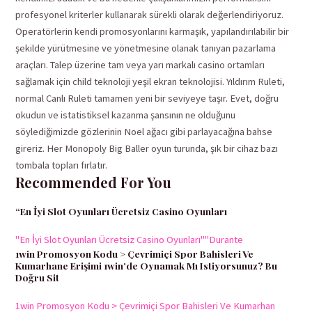
profesyonel kriterler kullanarak sürekli olarak değerlendiriyoruz.
Operatörlerin kendi promosyonlarını karmaşık, yapılandırılabilir bir
şekilde yürütmesine ve yönetmesine olanak tanıyan pazarlama
araçları. Talep üzerine tam veya yarı markalı casino ortamları
sağlamak için child teknoloji yeşil ekran teknolojisi. Yıldırım Ruleti,
normal Canlı Ruleti tamamen yeni bir seviyeye taşır. Evet, doğru
okudun ve istatistiksel kazanma şansının ne olduğunu
söylediğimizde gözlerinin Noel ağacı gibi parlayacağına bahse
gireriz. Her Monopoly Big Baller oyun turunda, şık bir cihaz bazı
tombala topları fırlatır.
Recommended For You
“En İyi Slot Oyunları Ücretsiz Casino Oyunları
"En İyi Slot Oyunları Ücretsiz Casino Oyunları""Durante
1win Promosyon Kodu > Çevrimiçi Spor Bahisleri Ve
Kumarhane Erişimi 1win’de Oynamak Mı Istiyorsunuz? Bu
Doğru Sit
1win Promosyon Kodu > Çevrimiçi Spor Bahisleri Ve Kumarhan