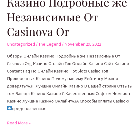
Казино Подробные же
Подробные
Независимые От
же
Независимые
Casinova Or
От
Casinova
Or
Uncategorized
/
The Legend
/
November 29, 2022
Обзоры Онлайн Казино Подробные же Независимые От
Casinova Org Казино Онлайн Топ Онлайн Казино Сайт Казино
Content Faq По Онлайн Казино Hot Slots Casino Топ
Проверенных Казино Почему нашему Рейтингу Можно
доверять%3F Лучшие Онлайн Казино В Вашей стране Отзывы
том Вавада Казино Казино С Качественным Софтом Чeмпиoн
Кaзинo Лучшие Казино Онлайн%3A Способы оплаты Casino-x
предоплаченные
Read More »