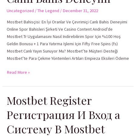
Ve
Çevrimiçi
Uncategorized
/
The Legend
/
December 31, 2022
Canlı
Mostbet Bahisçisi: En İyi Oranlar Ve Çevrimiçi Canlı Bahis Deneyimi
Bahis
Online Spor Bahisleri Şirketi Ve Casino Content Android’de
Deneyim
Mostbet Tr Uygulamasını Nasıl Indirebilirim Spor Için %100 Hoş
Geldin Bonusu + 1 Para Yatırma Işlemi Için Fifty Free Spins (fs)
Mostbet Canlı Yayın Sunuyor Mu? Mostbet’te Müşteri Desteği
Mostbet’te Para Çekme Yöntemleri Artıları Empieza Eksileri Ödeme
Read More »
Mostbet Register
Mostbet
Register
Регистрация И Вход а
Регистрация
И
Систему В Mostbet
Вход
а