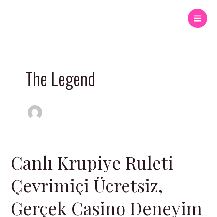
Skip
Post
Main
to
pagination
Men
content
The Legend
Canlı Krupiye Ruleti
Canlı
Krupiye
Çevrimiçi Ücretsiz,
Ruleti
Çevrimiçi
Gerçek Casino Deneyim
Ücretsiz,
Gerçek