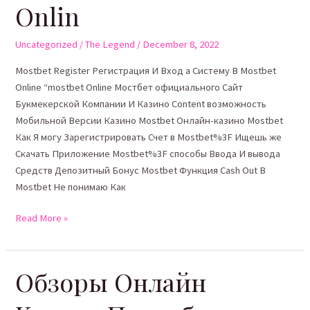
Onlin
Систему
В
Mostbet
Uncategorized
/
The Legend
/
December 8, 2022
Onlin
Mostbet Register Регистрация И Вход а Систему В Mostbet
Online “mostbet Online Мостбет официального Сайт
Букмекерской Компании И Казино Content возможность
Мобильной Версии Казино Mostbet Онлайн-казино Mostbet
Как Я могу Зарегистрировать Счет в Mostbet%3F Ищешь же
Скачать Приложение Mostbet%3F способы Ввода И вывода
Средств Депозитный Бонус Mostbet Функция Cash Out В
Mostbet Не понимаю Как
Read More »
Обзоры Онлайн
Обзоры
Онлайн
Казино